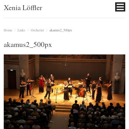
Xenia Löffler
Home
/
Links
/
Orchester
/
akamus2_500px
akamus2_500px