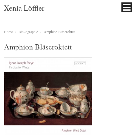
Xenia Löffler
Home
/
Diskographie
/
Amphion Bläseroktett
Amphion Bläseroktett