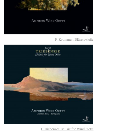
F. Krommer: Bläseroktette
J. Triebensee: Music for Wind Octet