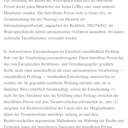
Zur Ausübung des Rechts auf Widerspruch kann sich die betroffene
Person direkt jeden Mitarbeiter der Xenia Löffler oder einen anderen
Mitarbeiter wenden. Der betroffenen Person steht es ferner frei, im
Zusammenhang mit der Nutzung von Diensten der
Informationsgesellschaft, ungeachtet der Richtlinie 2002/58/EG, ihr
Widerspruchsrecht mittels automatisierter Verfahren auszuüben, bei denen
technische Spezifikationen verwendet werden.
h) Automatisierte Entscheidungen im Einzelfall einschließlich Profiling
Jede von der Verarbeitung personenbezogener Daten betroffene Person hat
das vom Europäischen Richtlinien- und Verordnungsgeber gewährte
Recht, nicht einer ausschließlich auf einer automatisierten Verarbeitung —
einschließlich Profiling — beruhenden Entscheidung unterworfen zu
werden, die ihr gegenüber rechtliche Wirkung entfaltet oder sie in
ähnlicher Weise erheblich beeinträchtigt, sofern die Entscheidung (1)
nicht für den Abschluss oder die Erfüllung eines Vertrags zwischen der
betroffenen Person und dem Verantwortlichen erforderlich ist, oder (2)
aufgrund von Rechtsvorschriften der Union oder der Mitgliedstaaten,
denen der Verantwortliche unterliegt, zulässig ist und diese
Rechtsvorschriften angemessene Maßnahmen zur Wahrung der Rechte und
Freiheiten sowie der berechtigten Interessen der betroffenen Person