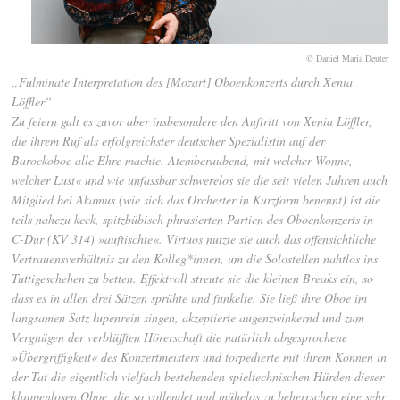
© Daniel Maria Deuter
„Fulminate Interpretation des [Mozart] Oboenkonzerts durch Xenia
Löffler“
Zu feiern galt es zuvor aber insbesondere den Auftritt von Xenia Löffler,
die ihrem Ruf als erfolgreichster deutscher Spezialistin auf der
Barockoboe alle Ehre machte. Atemberaubend, mit welcher Wonne,
welcher Lust« und wie unfassbar schwerelos sie die seit vielen Jahren auch
Mitglied bei Akamus (wie sich das Orchester in Kurzform benennt) ist die
teils nahezu keck, spitzbübisch phrasierten Partien des Oboenkonzerts in
C-Dur (KV 314) »auftischte«. Virtuos nutzte sie auch das offensichtliche
Vertrauensverhältnis zu den Kolleg*innen, um die Solostellen nahtlos ins
Tuttigeschehen zu betten. Effektvoll streute sie die kleinen Breaks ein, so
dass es in allen drei Sätzen sprühte und funkelte. Sie ließ ihre Oboe im
langsamen Satz lupenrein singen, akzeptierte augenzwinkernd und zum
Vergnügen der verblüfften Hörerschaft die natürlich abgesprochene
»Übergriffigkeit« des Konzertmeisters und torpedierte mit ihrem Können in
der Tat die eigentlich vielfach bestehenden spieltechnischen Hürden dieser
klappenlosen Oboe, die so vollendet und mühelos zu beherrschen eine sehr