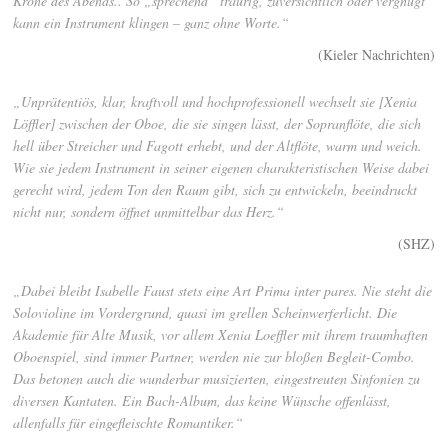
Krone des Abends.. So „sprechend“ traurig, zuversichtlich oder vergnügt
kann ein Instrument klingen – ganz ohne Worte.“
(Kieler Nachrichten)
„Unprätentiös, klar, kraftvoll und hochprofessionell wechselt sie [Xenia
Löffler] zwischen der Oboe, die sie singen lässt, der Sopranflöte, die sich
hell über Streicher und Fagott erhebt, und der Altflöte, warm und weich.
Wie sie jedem Instrument in seiner eigenen charakteristischen Weise dabei
gerecht wird, jedem Ton den Raum gibt, sich zu entwickeln, beeindruckt
nicht nur, sondern öffnet unmittelbar das Herz.“
(SHZ)
„Dabei bleibt Isabelle Faust stets eine Art Prima inter pares. Nie steht die
Solovioline im Vordergrund, quasi im grellen Scheinwerferlicht. Die
Akademie für Alte Musik, vor allem Xenia Loeffler mit ihrem traumhaften
Oboenspiel, sind immer Partner, werden nie zur bloßen Begleit-Combo.
Das betonen auch die wunderbar musizierten, eingestreuten Sinfonien zu
diversen Kantaten. Ein Bach-Album, das keine Wünsche offenlässt,
allenfalls für eingefleischte Romantiker.“