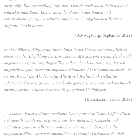
ausgereifte Klangvorstellung erfordert. Gerade noch als Solistin bejubelt,
entdeckte man Xenia Löffler nach der Pause in der finalen und
entsprechend »feurig« geschürten und feierlich aufgeladenen Haffner-
Sinfonie, im Orchester.
(A3-Augsburg, September 2022)
Xenia Löffler verkörpert mit ihrem Spiel in der Gegenwart vermutlich so
etwas wie den Idealklang der Barockoboe: Mit konzentriertem, gleichwohl
angemessen expansionsfähigem Ton voll reicher Schattierungen, lyrisch
ungemein begabt, dazu von stupender Eloquenz. Als Ensemblemusikerin ist
sie im ‚Reich‘ der Akademie für Alte Musik Berlin dank vielfältiger
solistischer Präsenz zu eminenter Größe gereift, präsentiert auch technisch
anspruchsvolle virtuose Passagen in gurgelnder Geläufigkeit.
(Klassik.com, Januar 2022)
„…Isabelle Faust und ihre exzellente Oboenpartnerin Xenia Löffler lösten
sich jeweils wunderbar organisch aus dem dichten Satzgeflecht und
schlüpften genauso selbstverständlich wieder hinein. Besonders die
langsamen Sätze wurden zu unendlichen Cantabile-Girlanden der sich