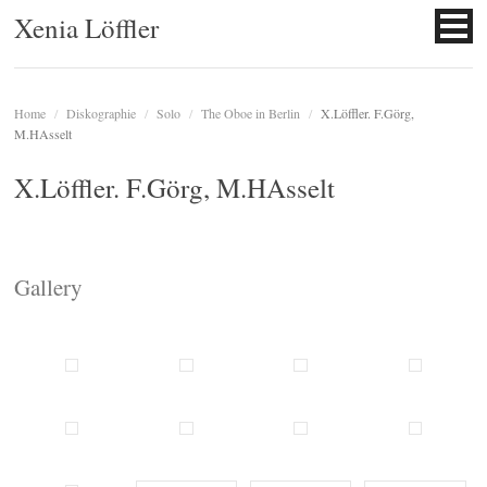
Xenia Löffler
Home
/
Diskographie
/
Solo
/
The Oboe in Berlin
/
X.Löffler. F.Görg,
M.HAsselt
X.Löffler. F.Görg, M.HAsselt
Gallery