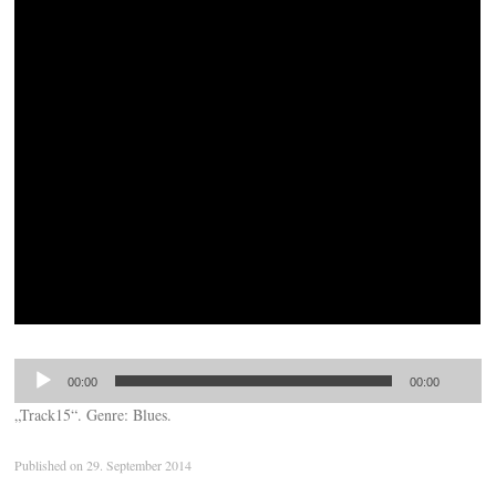
00:00
00:00
„Track15“. Genre: Blues.
Published on
29. September 2014