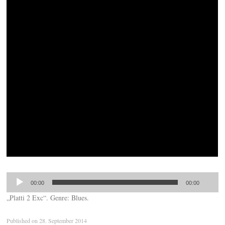
00:00
00:00
„Platti 2 Exc“. Genre: Blues.
Published on
28. September 2014