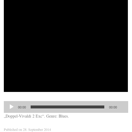
00:00
00:00
„Doppel-Vivaldi 2 Exc“. Genre: Blues.
Published on
28. September 2014