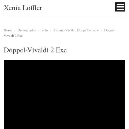
Xenia Löffler
Home
/
Diskographie
/
Solo
/
Antonio Vivaldi: Doppelkonzerte
/
Doppel-
Vivaldi 2 Exc
Doppel-Vivaldi 2 Exc
Au
Pl