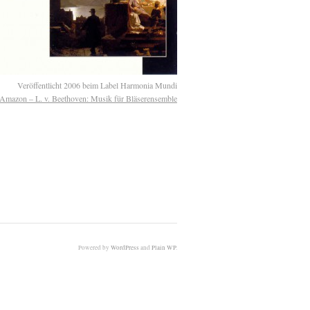
Veröffentlicht 2006 beim Label Harmonia Mundi
Amazon – L. v. Beethoven: Musik für Bläserensemble
Powered by
WordPress
and
Plain WP
.