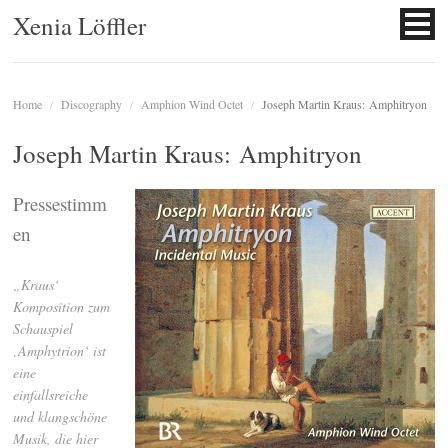
Xenia Löffler
Home
/
Discography
/
Amphion Wind Octet
/
Joseph Martin Kraus: Amphitryon
Joseph Martin Kraus: Amphitryon
Pressestimm
en
„Kraus‘
Komposition zum
Schauspiel
‚Amphytrion‘ ist
eine
einfallsreiche
und klangschöne
Musik, die hier