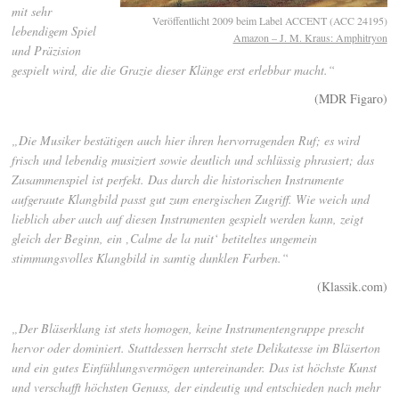
mit sehr
Veröffentlicht 2009 beim Label ACCENT (ACC 24195)
lebendigem Spiel
Amazon – J. M. Kraus: Amphitryon
und Präzision
gespielt wird, die die Grazie dieser Klänge erst erlebbar macht.“
(MDR Figaro)
„Die Musiker bestätigen auch hier ihren hervorragenden Ruf; es wird
frisch und lebendig musiziert sowie deutlich und schlüssig phrasiert; das
Zusammenspiel ist perfekt. Das durch die historischen Instrumente
aufgeraute Klangbild passt gut zum energischen Zugriff. Wie weich und
lieblich aber auch auf diesen Instrumenten gespielt werden kann, zeigt
gleich der Beginn, ein ‚Calme de la nuit‘ betiteltes ungemein
stimmungsvolles Klangbild in samtig dunklen Farben.“
(Klassik.com)
„Der Bläserklang ist stets homogen, keine Instrumentengruppe prescht
hervor oder dominiert. Stattdessen herrscht stete Delikatesse im Bläserton
und ein gutes Einfühlungsvermögen untereinander. Das ist höchste Kunst
und verschafft höchsten Genuss, der eindeutig und entschieden nach mehr